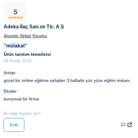
5
Adeka İlaç San.ve Tic. A.Ş
Anonim Şirket Yorumu
"mülakat"
Ürün tanıtım temsilcisi
04 Aralık 2025
Artılar:
güzel bir online eğitime sahipler 3 haftalık yüz yüze eğitim imkanı
Eksiler:
kurumsal bir firma
Bu bilgi faydalı mı?
Evet