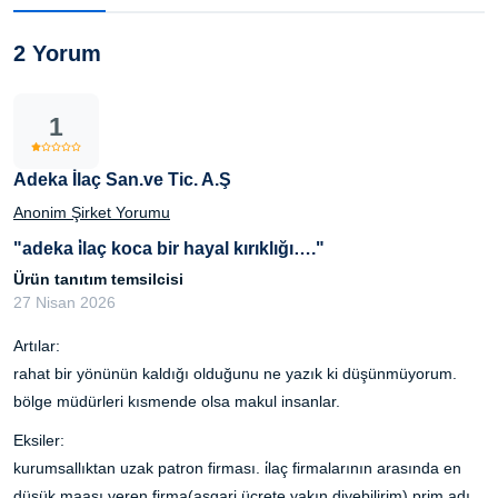
2 Yorum
1
Adeka İlaç San.ve Tic. A.Ş
Anonim Şirket Yorumu
"adeka i̇laç koca bir hayal kırıklığı…."
Ürün tanıtım temsilcisi
27 Nisan 2026
Artılar:
rahat bir yönünün kaldığı olduğunu ne yazık ki düşünmüyorum.
bölge müdürleri kısmende olsa makul insanlar.
Eksiler:
kurumsallıktan uzak patron firması. i̇laç firmalarının arasında en
düşük maaşı veren firma(asgari ücrete yakın diyebilirim) prim adı