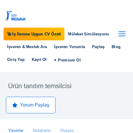
🚀 İş İlanına Uygun CV Özeti
Mülakat Simülasyonu
İşveren & Meslek Ara
İşveren Yorumla
Paylaş
Blog
Giriş Yap
Kayıt Ol
⭐ Premium Ol
Ürün tanıtım temsilcisi
Yorum Paylaş
Yorumlar
Mülakatlar
Maaşlar