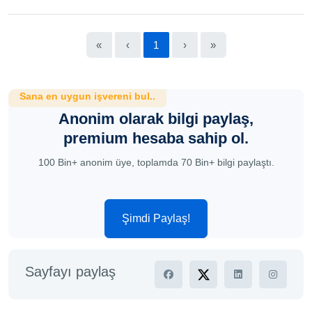
«
‹
1
›
»
Sana en uygun işvereni bul..
Anonim olarak bilgi paylaş,
premium hesaba sahip ol.
100 Bin+ anonim üye, toplamda 70 Bin+ bilgi paylaştı.
Şimdi Paylaş!
Sayfayı paylaş