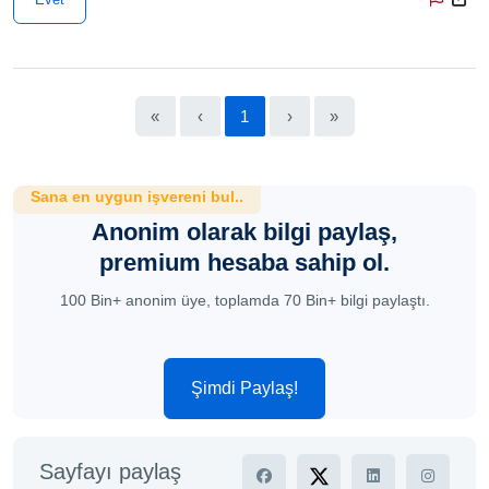
«
‹
1
›
»
Sana en uygun işvereni bul..
Anonim olarak bilgi paylaş,
premium hesaba sahip ol.
100 Bin+ anonim üye, toplamda 70 Bin+ bilgi paylaştı.
Şimdi Paylaş!
Sayfayı paylaş