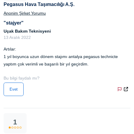
Pegasus Hava Taşımacılığı A.Ş.
Anonim Şirket Yorumu
"stajyer"
Uçak Bakım Teknisyeni
13 Aralık 2022
Artılar:
1 yıl boyunca uzun dönem stajımı antalya pegasus technicte
yaptım çok verimli ve başarılı bir yıl geçirdim.
Bu bilgi faydalı mı?
Evet
1