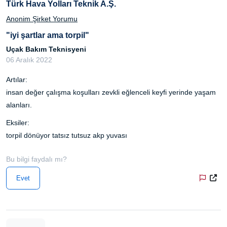
Türk Hava Yolları Teknik A.Ş.
Anonim Şirket Yorumu
"iyi şartlar ama torpil"
Uçak Bakım Teknisyeni
06 Aralık 2022
Artılar:
insan değer çalışma koşulları zevkli eğlenceli keyfi yerinde yaşam
alanları.
Eksiler:
torpil dönüyor tatsız tutsuz akp yuvası
Bu bilgi faydalı mı?
Evet