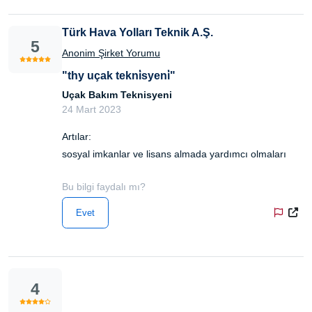
Türk Hava Yolları Teknik A.Ş.
5
Anonim Şirket Yorumu
"thy uçak tekni̇syeni̇"
Uçak Bakım Teknisyeni
24 Mart 2023
Artılar:
sosyal imkanlar ve lisans almada yardımcı olmaları
Bu bilgi faydalı mı?
Evet
4