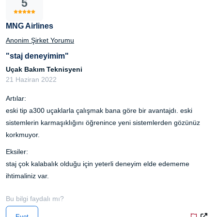
5
MNG Airlines
Anonim Şirket Yorumu
"staj deneyimim"
Uçak Bakım Teknisyeni
21 Haziran 2022
Artılar:
eski tip a300 uçaklarla çalışmak bana göre bir avantajdı. eski
sistemlerin karmaşıklığını öğrenince yeni sistemlerden gözünüz
korkmuyor.
Eksiler:
staj çok kalabalık olduğu için yeterli deneyim elde edememe
ihtimaliniz var.
Bu bilgi faydalı mı?
Evet