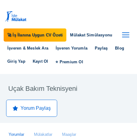
🚀 İş İlanına Uygun CV Özeti
Mülakat Simülasyonu
İşveren & Meslek Ara
İşveren Yorumla
Paylaş
Blog
Giriş Yap
Kayıt Ol
⭐ Premium Ol
Uçak Bakım Teknisyeni
Yorum Paylaş
Yorumlar
Mülakatlar
Maaşlar