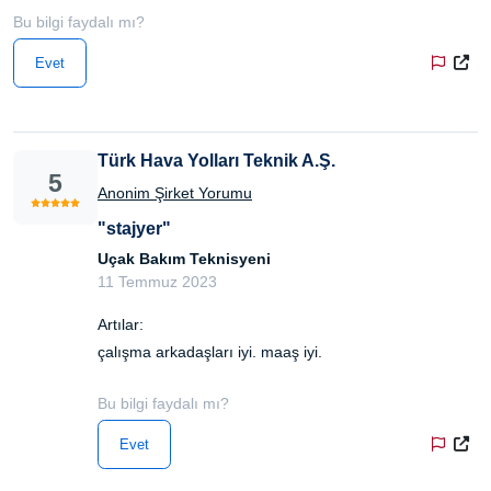
Bu bilgi faydalı mı?
Evet
Türk Hava Yolları Teknik A.Ş.
5
Anonim Şirket Yorumu
"stajyer"
Uçak Bakım Teknisyeni
11 Temmuz 2023
Artılar:
çalışma arkadaşları iyi. maaş iyi.
Bu bilgi faydalı mı?
Evet