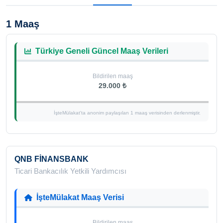
1 Maaş
Türkiye Geneli Güncel Maaş Verileri
Bildirilen maaş
29.000 ₺
İşteMülakat'ta anonim paylaşılan 1 maaş verisinden derlenmiştir.
QNB FİNANSBANK
Ticari Bankacılık Yetkili Yardımcısı
İşteMülakat Maaş Verisi
Bildirilen maaş