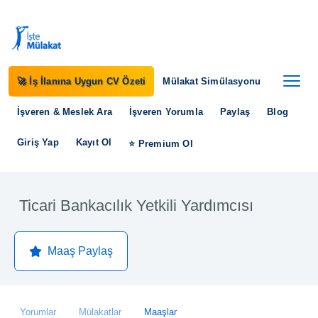
🚀 İş İlanına Uygun CV Özeti
Mülakat Simülasyonu
İşveren & Meslek Ara
İşveren Yorumla
Paylaş
Blog
Giriş Yap
Kayıt Ol
⭐ Premium Ol
Ticari Bankacılık Yetkili Yardımcısı
Maaş Paylaş
Yorumlar
Mülakatlar
Maaşlar