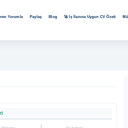
eren Yorumla
Paylaş
Blog
🚀 İş İlanına Uygun CV Özeti
Mü
ri