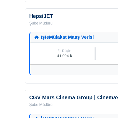
HepsiJET
Şube Müdürü
İşteMülakat Maaş Verisi
En Düşük
41.904 ₺
CGV Mars Cinema Group | Cinem
Şube Müdürü