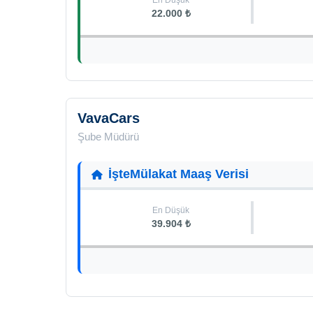
En Düşük
22.000 ₺
VavaCars
Şube Müdürü
İşteMülakat Maaş Verisi
En Düşük
39.904 ₺