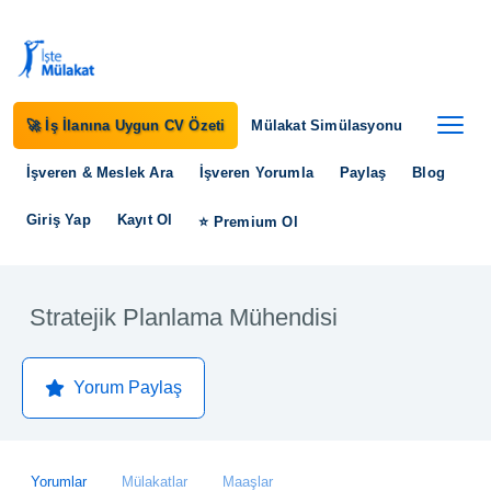
🚀 İş İlanına Uygun CV Özeti
Mülakat Simülasyonu
İşveren & Meslek Ara
İşveren Yorumla
Paylaş
Blog
Giriş Yap
Kayıt Ol
⭐ Premium Ol
Stratejik Planlama Mühendisi
Yorum Paylaş
Yorumlar
Mülakatlar
Maaşlar