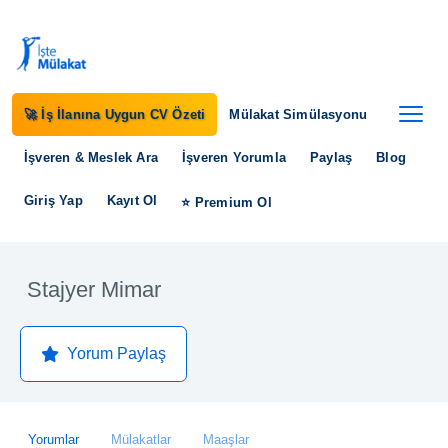
🚀 İş İlanına Uygun CV Özeti
Mülakat Simülasyonu
İşveren & Meslek Ara
İşveren Yorumla
Paylaş
Blog
Giriş Yap
Kayıt Ol
⭐ Premium Ol
Stajyer Mimar
Yorum Paylaş
Yorumlar
Mülakatlar
Maaşlar