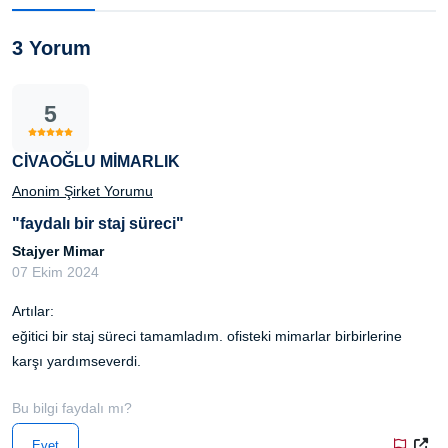
3 Yorum
5
CİVAOĞLU MİMARLIK
Anonim Şirket Yorumu
"faydalı bir staj süreci"
Stajyer Mimar
07 Ekim 2024
Artılar:
eğitici bir staj süreci tamamladım. ofisteki mimarlar birbirlerine
karşı yardımseverdi.
Bu bilgi faydalı mı?
Evet