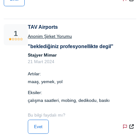
TAV Airports
1
Anonim Şirket Yorumu
"beklediğiniz profesyonellikte degil"
Stajyer Mimar
21 Mart 2024
Artılar:
maaş, yemek, yol
Eksiler:
çalışma saatleri, mobing, dedikodu, baskı
Bu bilgi faydalı mı?
Evet