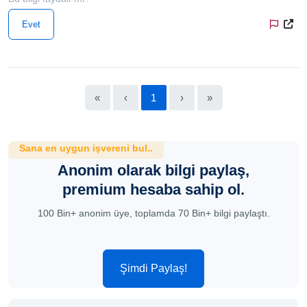
Evet
«
‹
1
›
»
Sana en uygun işvereni bul..
Anonim olarak bilgi paylaş,
premium hesaba sahip ol.
100 Bin+ anonim üye, toplamda 70 Bin+ bilgi paylaştı.
Şimdi Paylaş!