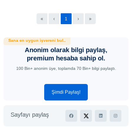
«
‹
1
›
»
Sana en uygun işvereni bul..
Anonim olarak bilgi paylaş,
premium hesaba sahip ol.
100 Bin+ anonim üye, toplamda 70 Bin+ bilgi paylaştı.
Şimdi Paylaş!
Sayfayı paylaş