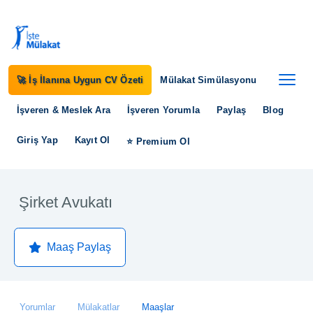
🚀 İş İlanına Uygun CV Özeti
Mülakat Simülasyonu
İşveren & Meslek Ara
İşveren Yorumla
Paylaş
Blog
Giriş Yap
Kayıt Ol
⭐ Premium Ol
Şirket Avukatı
Maaş Paylaş
Yorumlar
Mülakatlar
Maaşlar