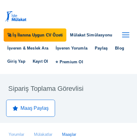
🚀 İş İlanına Uygun CV Özeti
Mülakat Simülasyonu
İşveren & Meslek Ara
İşveren Yorumla
Paylaş
Blog
Giriş Yap
Kayıt Ol
⭐ Premium Ol
Sipariş Toplama Görevlisi
Maaş Paylaş
Yorumlar
Mülakatlar
Maaşlar