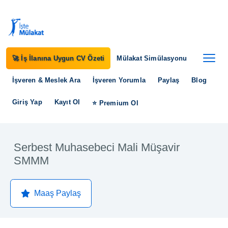
🚀 İş İlanına Uygun CV Özeti
Mülakat Simülasyonu
İşveren & Meslek Ara
İşveren Yorumla
Paylaş
Blog
Giriş Yap
Kayıt Ol
⭐ Premium Ol
Serbest Muhasebeci Mali Müşavir
SMMM
Maaş Paylaş