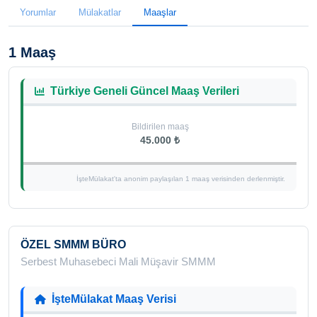
Yorumlar
Mülakatlar
Maaşlar
1 Maaş
Türkiye Geneli Güncel Maaş Verileri
Bildirilen maaş
45.000 ₺
İşteMülakat'ta anonim paylaşılan 1 maaş verisinden derlenmiştir.
ÖZEL SMMM BÜRO
Serbest Muhasebeci Mali Müşavir SMMM
İşteMülakat Maaş Verisi