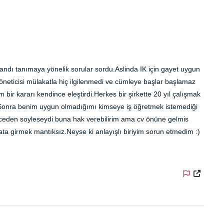
vrandı tanımaya yönelik sorular sordu.Aslinda IK için gayet uygun
neticisi mülakatla hiç ilgilenmedi ve cümleye başlar başlamaz
m bir kararı kendince eleştirdi.Herkes bir şirkette 20 yıl çalışmak
:) Sonra benim uygun olmadığımı kimseye iş öğretmek istemediği
nceden soyleseydi buna hak verebilirim ama cv önüne gelmis
 girmek mantıksız.Neyse ki anlayışlı biriyim sorun etmedim :)