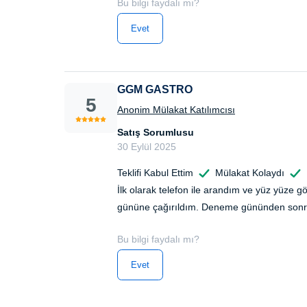
Bu bilgi faydalı mı?
Evet
GGM GASTRO
5
Anonim Mülakat Katılımcısı
Satış Sorumlusu
30 Eylül 2025
Teklifi Kabul Ettim
Mülakat Kolaydı
İlk olarak telefon ile arandım ve yüz yüze
gününe çağırıldım. Deneme gününden sonra is
Bu bilgi faydalı mı?
Evet