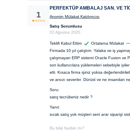
PERFEKTÜP AMBALAJ SAN. VE TİC.
1
Anonim Mülakat Katılımcısı
Satış Sorumlusu
02 Ağustos 2025
Teklifi Kabul Ettim
Ortalama Mülakat
Firmada 10 yıl çalıştım. Yalaka ve iş yapma
çalışmayan ERP sistemi Oracle Fusion ve Pa
son kullanıcılara yüklemeleri sebebiyle iyile
etti. Kısaca firma işiniz yoksa değerlendiri
ve arsızı severler. Dürüst ve ne insandan ne
Soru:
satış tecrübeniz nedir ?
Yanıt:
sıcak satış yok müşteri seni arar siparişi s
Bu bilgi faydalı mı?