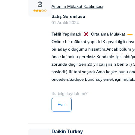
3
Anonim Mülakat Katılımcısı
Satış Sorumlusu
01 Aralık 2024
Teklif Yapılmadı
Ortalama Mülakat
Online bir mülakat yapıldı.IK gayet ilgili da
bir aday olduğumu hissettim.Ancak bölüm yö
önce laf soktu gereksiz.Kendimle ilgili aldığı
zorunda değil.Sen 20 yıl çalışırsın ben 5 
soyledi:) IK tabi şaşırdı.Ama keşke bunu ö
önceden.Sadece bunu söylemek için mülakata
Bu bilgi faydalı mı?
Evet
Daikin Turkey