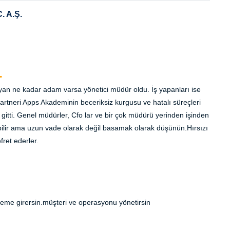
 A.Ş.
yan ne kadar adam varsa yönetici müdür oldu. İş yapanları ise
rtneri Apps Akademinin beceriksiz kurgusu ve hatalı süreçleri
r gitti. Genel müdürler, Cfo lar ve bir çok müdürü yerinden işinden
lebilir ama uzun vade olarak değil basamak olarak düşünün.Hırsızı
fret ederler.
isteme girersin.müşteri ve operasyonu yönetirsin