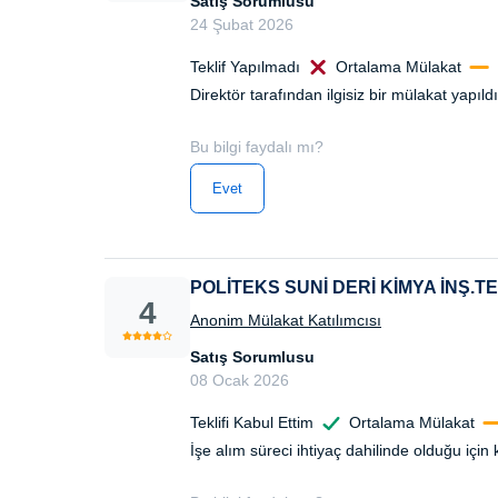
Satış Sorumlusu
24 Şubat 2026
Teklif Yapılmadı
Ortalama Mülakat
Direktör tarafından ilgisiz bir mülakat yapıld
Bu bilgi faydalı mı?
Evet
POLİTEKS SUNİ DERİ KİMYA İNŞ.TE
4
Anonim Mülakat Katılımcısı
Satış Sorumlusu
08 Ocak 2026
Teklifi Kabul Ettim
Ortalama Mülakat
İşe alım süreci ihtiyaç dahilinde olduğu için 