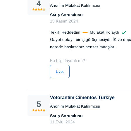
4
Anonim Mülakat Katılımcısı
Satış Sorumlusu
19 Kasım 2024
Teklifi Reddettim
Mülakat Kolaydı
Gayet detaylı bir iş görüşmesiydi. İK ve dep
nerede başlasanız benzer maaşlar.
Bu bilgi faydalı mı?
Evet
Votorantim Cimentos Türkiye
5
Anonim Mülakat Katılımcısı
Satış Sorumlusu
11 Eylül 2024