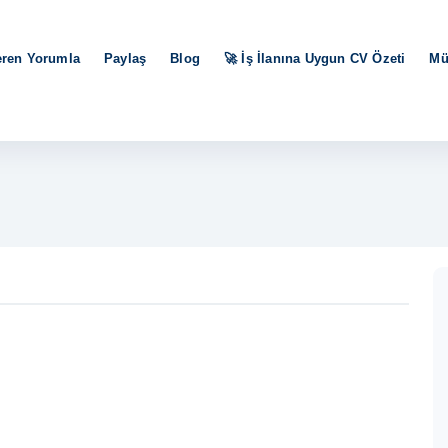
eren Yorumla
Paylaş
Blog
🚀 İş İlanına Uygun CV Özeti
Mü