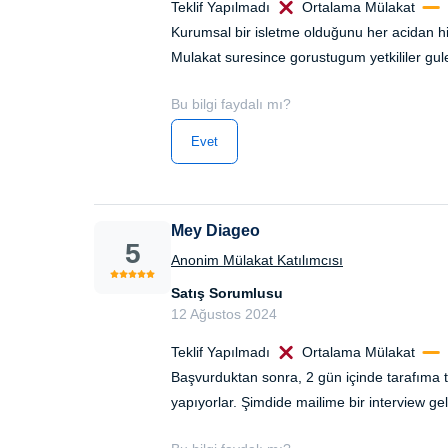
Teklif Yapılmadı
Ortalama Mülakat
Kurumsal bir isletme olduğunu her acidan hiss
Mulakat suresince gorustugum yetkililer gule
Bu bilgi faydalı mı?
Evet
Mey Diageo
5
Anonim Mülakat Katılımcısı
Satış Sorumlusu
12 Ağustos 2024
Teklif Yapılmadı
Ortalama Mülakat
Başvurduktan sonra, 2 gün içinde tarafıma tes
yapıyorlar. Şimdide mailime bir interview gel