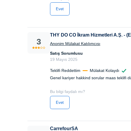
Evet
THY DO CO İkram Hizmetleri A.Ş. - (
3
Anonim Mülakat Katılımcısı
Satış Sorumlusu
19 Mayıs 2025
Teklifi Reddettim
Mülakat Kolaydı
Genel kariyer hakkind sorular maas teklifi
Bu bilgi faydalı mı?
Evet
CarrefourSA