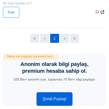
Bu bilgi faydalı mı?
Evet
«
‹
1
›
»
Sana en uygun işvereni bul..
Anonim olarak bilgi paylaş,
premium hesaba sahip ol.
100 Bin+ anonim üye, toplamda 70 Bin+ bilgi paylaştı.
Şimdi Paylaş!