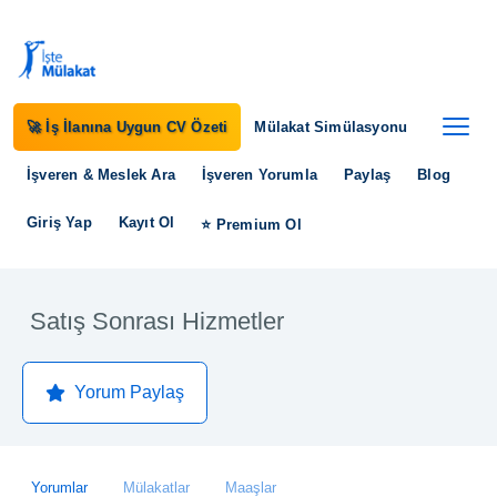
🚀 İş İlanına Uygun CV Özeti
Mülakat Simülasyonu
İşveren & Meslek Ara
İşveren Yorumla
Paylaş
Blog
Giriş Yap
Kayıt Ol
⭐ Premium Ol
Satış Sonrası Hizmetler
Yorum Paylaş
Yorumlar
Mülakatlar
Maaşlar