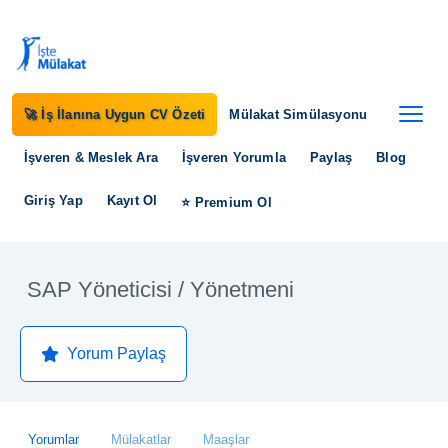
🚀 İş İlanına Uygun CV Özeti
Mülakat Simülasyonu
İşveren & Meslek Ara
İşveren Yorumla
Paylaş
Blog
Giriş Yap
Kayıt Ol
⭐ Premium Ol
SAP Yöneticisi / Yönetmeni
Yorum Paylaş
Yorumlar
Mülakatlar
Maaşlar