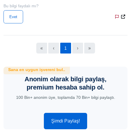
Bu bilgi faydalı mı?
Evet
«
‹
1
›
»
Sana en uygun işvereni bul..
Anonim olarak bilgi paylaş,
premium hesaba sahip ol.
100 Bin+ anonim üye, toplamda 70 Bin+ bilgi paylaştı.
Şimdi Paylaş!