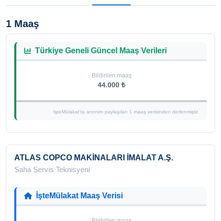
1 Maaş
Türkiye Geneli Güncel Maaş Verileri
Bildirilen maaş
44.000 ₺
İşteMülakat'ta anonim paylaşılan 1 maaş verisinden derlenmiştir.
ATLAS COPCO MAKİNALARI İMALAT A.Ş.
Saha Servis Teknisyeni
İşteMülakat Maaş Verisi
Bildirilen maaş