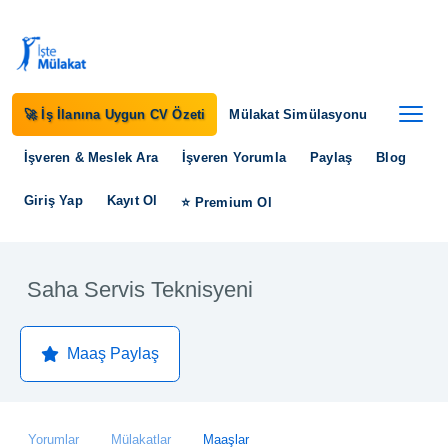
🚀 İş İlanına Uygun CV Özeti
Mülakat Simülasyonu
İşveren & Meslek Ara
İşveren Yorumla
Paylaş
Blog
Giriş Yap
Kayıt Ol
⭐ Premium Ol
Saha Servis Teknisyeni
Maaş Paylaş
Yorumlar
Mülakatlar
Maaşlar