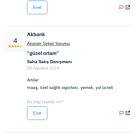
Evet
Akbank
4
Anonim Şirket Yorumu
"güzel ortam"
Saha Satış Danışmanı
29 Ağustos 2024
Artılar:
maaş, özel sağlık sigortası, yemek, yol ücreti
Bu bilgi faydalı mı?
Evet