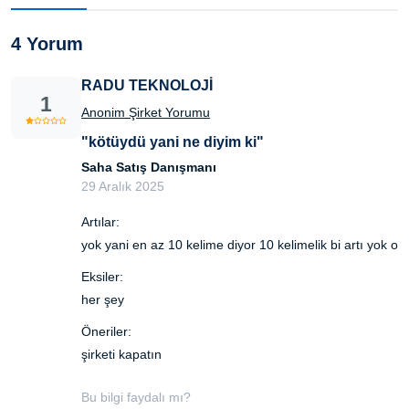
4 Yorum
RADU TEKNOLOJİ
1
Anonim Şirket Yorumu
"kötüydü yani ne diyim ki"
Saha Satış Danışmanı
29 Aralık 2025
Artılar:
yok yani en az 10 kelime diyor 10 kelimelik bi artı yok o
Eksiler:
her şey
Öneriler:
şirketi kapatın
Bu bilgi faydalı mı?