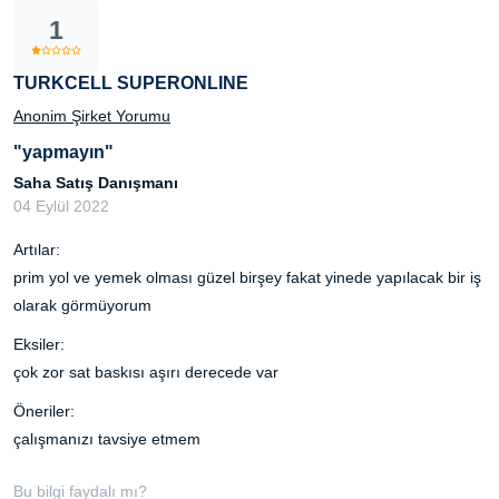
1
TURKCELL SUPERONLINE
Anonim Şirket Yorumu
"yapmayın"
Saha Satış Danışmanı
04 Eylül 2022
Artılar:
prim yol ve yemek olması güzel birşey fakat yinede yapılacak bir iş
olarak görmüyorum
Eksiler:
çok zor sat baskısı aşırı derecede var
Öneriler:
çalışmanızı tavsiye etmem
Bu bilgi faydalı mı?