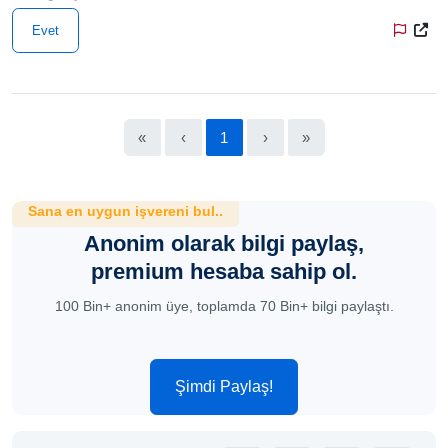
Evet
«
‹
1
›
»
Sana en uygun işvereni bul..
Anonim olarak bilgi paylaş,
premium hesaba sahip ol.
100 Bin+ anonim üye, toplamda 70 Bin+ bilgi paylaştı.
Şimdi Paylaş!