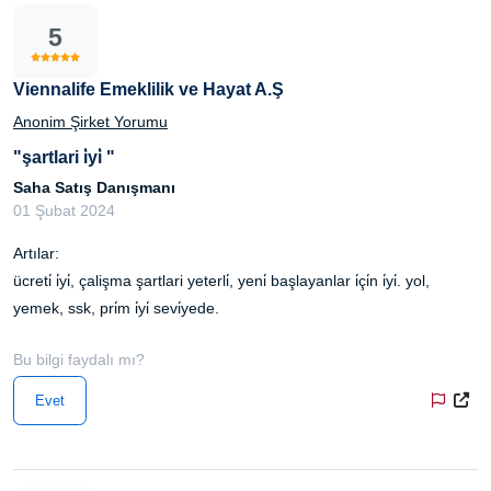
5
Viennalife Emeklilik ve Hayat A.Ş
Anonim Şirket Yorumu
"şartlari i̇yi̇ "
Saha Satış Danışmanı
01 Şubat 2024
Artılar:
ücreti̇ i̇yi̇, çalişma şartlari yeterli̇, yeni̇ başlayanlar i̇çi̇n i̇yi̇. yol,
yemek, ssk, pri̇m i̇yi̇ sevi̇yede.
Bu bilgi faydalı mı?
Evet