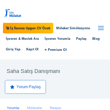
🚀 İş İlanına Uygun CV Özeti
Mülakat Simülasyonu
İşveren & Meslek Ara
İşveren Yorumla
Paylaş
Blog
Giriş Yap
Kayıt Ol
⭐ Premium Ol
Saha Satış Danışmanı
Yorum Paylaş
Yorumlar
Mülakatlar
Maaşlar