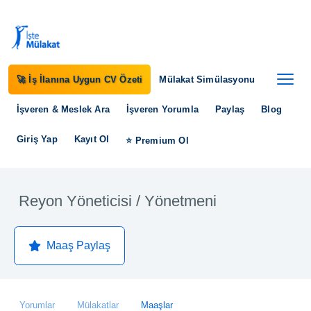
🚀 İş İlanına Uygun CV Özeti
Mülakat Simülasyonu
İşveren & Meslek Ara
İşveren Yorumla
Paylaş
Blog
Giriş Yap
Kayıt Ol
⭐ Premium Ol
Reyon Yöneticisi / Yönetmeni
Maaş Paylaş
Yorumlar
Mülakatlar
Maaşlar