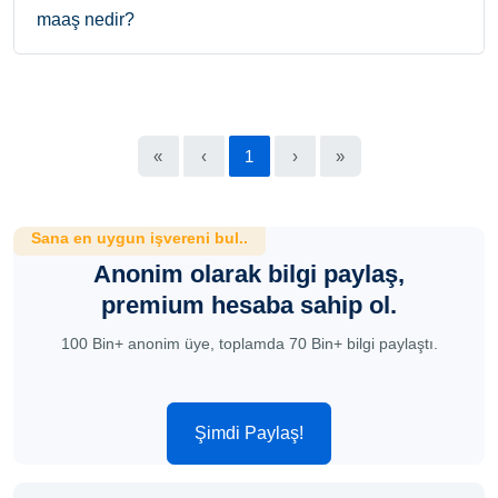
maaş nedir?
«
‹
1
›
»
Sana en uygun işvereni bul..
Anonim olarak bilgi paylaş,
premium hesaba sahip ol.
100 Bin+ anonim üye, toplamda 70 Bin+ bilgi paylaştı.
Şimdi Paylaş!