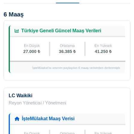
6 Maaş
Türkiye Geneli Güncel Maaş Verileri
En Düşük
Ortalama
En Yüksek
27.000 ₺
36.385 ₺
41.250 ₺
İşteMülakat'ta anonim paylaşılan 6 maaş verisinden derlenmiştir.
LC Waikiki
Reyon Yöneticisi / Yönetmeni
İşteMülakat Maaş Verisi
En Düşük
Ortalama
En Yüksek