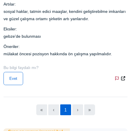
Artılar:
sosyal haklar, tatmin edici maaşlar, kendini geliştirebilme imkanları
ve güzel çalışma ortamı şirketin artı yanlarıdır.
Eksiler:
gebze'de bulunması
Öneriler:
mülakat öncesi pozisyon hakkında ön çalışma yapılmalıdır.
Bu bilgi faydalı mı?
Evet
«
‹
1
›
»