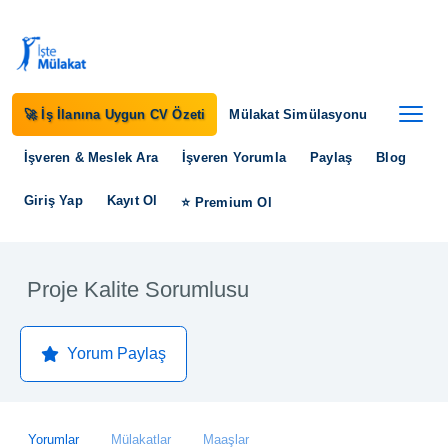
🚀 İş İlanına Uygun CV Özeti
Mülakat Simülasyonu
İşveren & Meslek Ara
İşveren Yorumla
Paylaş
Blog
Giriş Yap
Kayıt Ol
⭐ Premium Ol
Proje Kalite Sorumlusu
Yorum Paylaş
Yorumlar
Mülakatlar
Maaşlar