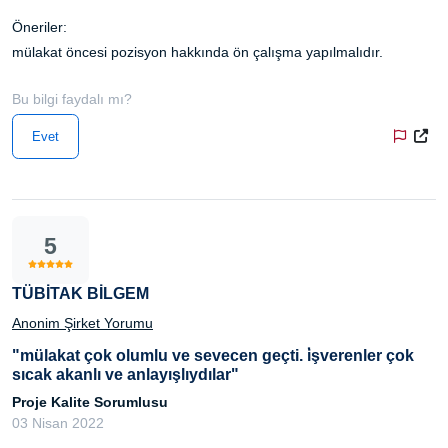
Öneriler:
mülakat öncesi pozisyon hakkında ön çalışma yapılmalıdır.
Bu bilgi faydalı mı?
Evet
5
TÜBİTAK BİLGEM
Anonim Şirket Yorumu
"mülakat çok olumlu ve sevecen geçti. i̇şverenler çok
sıcak akanlı ve anlayışlıydılar"
Proje Kalite Sorumlusu
03 Nisan 2022