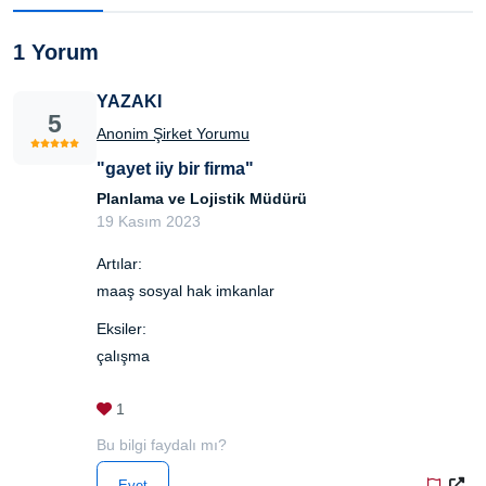
1 Yorum
YAZAKI
5
Anonim Şirket Yorumu
"gayet iiy bir firma"
Planlama ve Lojistik Müdürü
19 Kasım 2023
Artılar:
maaş sosyal hak imkanlar
Eksiler:
çalışma
1
Bu bilgi faydalı mı?
Evet