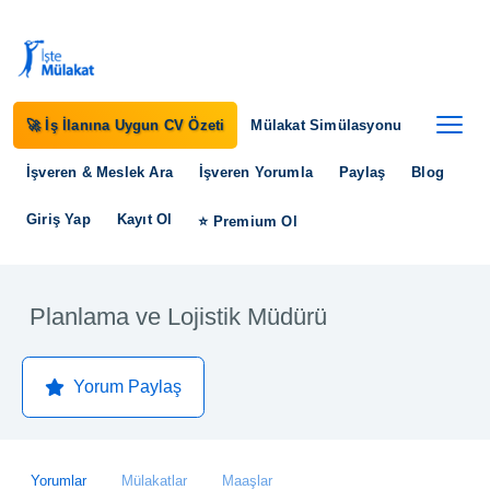
🚀 İş İlanına Uygun CV Özeti
Mülakat Simülasyonu
İşveren & Meslek Ara
İşveren Yorumla
Paylaş
Blog
Giriş Yap
Kayıt Ol
⭐ Premium Ol
Planlama ve Lojistik Müdürü
Yorum Paylaş
Yorumlar
Mülakatlar
Maaşlar