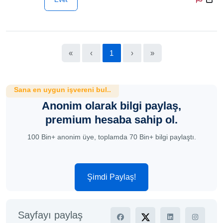
«
‹
1
›
»
Sana en uygun işvereni bul..
Anonim olarak bilgi paylaş,
premium hesaba sahip ol.
100 Bin+ anonim üye, toplamda 70 Bin+ bilgi paylaştı.
Şimdi Paylaş!
Sayfayı paylaş