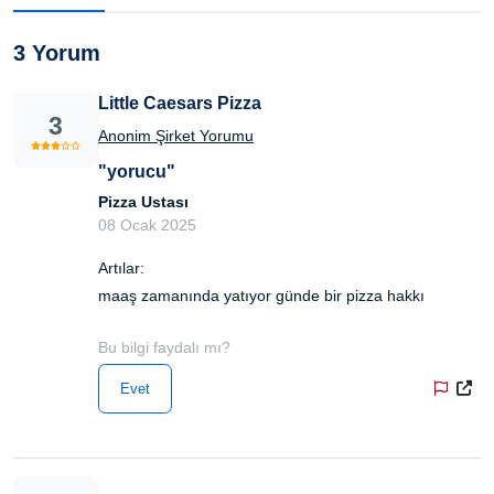
3 Yorum
Little Caesars Pizza
3
Anonim Şirket Yorumu
"yorucu"
Pizza Ustası
08 Ocak 2025
Artılar:
maaş zamanında yatıyor günde bir pizza hakkı
Bu bilgi faydalı mı?
Evet