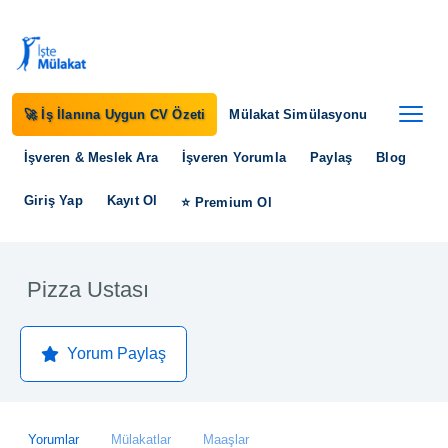
🚀 İş İlanına Uygun CV Özeti
Mülakat Simülasyonu
İşveren & Meslek Ara
İşveren Yorumla
Paylaş
Blog
Giriş Yap
Kayıt Ol
⭐ Premium Ol
Pizza Ustası
Yorum Paylaş
Yorumlar
Mülakatlar
Maaşlar