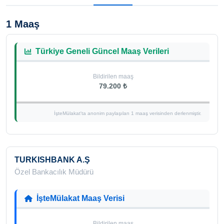
1 Maaş
Türkiye Geneli Güncel Maaş Verileri
Bildirilen maaş
79.200 ₺
İşteMülakat'ta anonim paylaşılan 1 maaş verisinden derlenmiştir.
TURKISHBANK A.Ş
Özel Bankacılık Müdürü
İşteMülakat Maaş Verisi
Bildirilen maaş