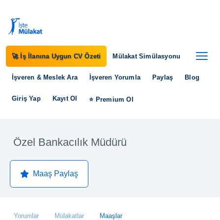
🚀 İş İlanına Uygun CV Özeti
Mülakat Simülasyonu
İşveren & Meslek Ara
İşveren Yorumla
Paylaş
Blog
Giriş Yap
Kayıt Ol
⭐ Premium Ol
Özel Bankacılık Müdürü
Maaş Paylaş
Yorumlar
Mülakatlar
Maaşlar