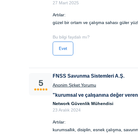
27 Mart 2025
Artılar:
güzel bir ortam ve çalışma sahası güler yüzlü
Bu bilgi faydalı mı?
Evet
FNSS Savunma Sistemleri A.Ş.
5
Anonim Şirket Yorumu
"kurumsal ve çalışanına değer veren 
Network Güvenlik Mühendisi
23 Aralık 2024
Artılar:
kurumsallık, disiplin, esnek çalışma, savunm