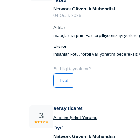
"kötü"
Network Güvenlik Mühendisi
04 Ocak 2026
Artılar:
maaşlar iyi prim var torpilliyseniz iyi yerler
Eksiler:
insanlar kötü, torpil var yönetim becereksiz 
Bu bilgi faydalı mı?
Evet
seray ticaret
3
Anonim Şirket Yorumu
"iyi"
Network Güvenlik Mühendisi