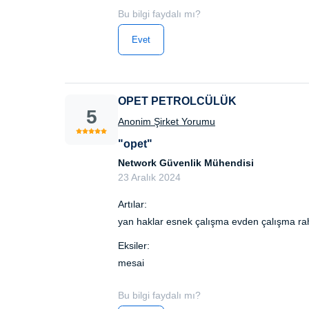
Bu bilgi faydalı mı?
Evet
OPET PETROLCÜLÜK
5
Anonim Şirket Yorumu
"opet"
Network Güvenlik Mühendisi
23 Aralık 2024
Artılar:
yan haklar esnek çalışma evden çalışma rah
Eksiler:
mesai
Bu bilgi faydalı mı?