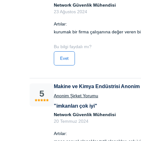
Network Güvenlik Mühendisi
23 Ağustos 2024
Artılar:
kurumak bir firma çalışanına değer veren bi
Bu bilgi faydalı mı?
Evet
Makine ve Kimya Endüstrisi Anonim 
5
Anonim Şirket Yorumu
"imkanları çok iyi"
Network Güvenlik Mühendisi
20 Temmuz 2024
Artılar: