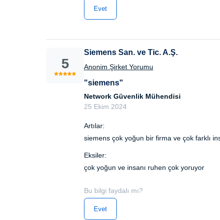
Evet
Siemens San. ve Tic. A.Ş.
5
Anonim Şirket Yorumu
"siemens"
Network Güvenlik Mühendisi
25 Ekim 2024
Artılar:
siemens çok yoğun bir firma ve çok farklı i
Eksiler:
çok yoğun ve insanı ruhen çok yoruyor
Bu bilgi faydalı mı?
Evet