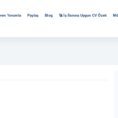
eren Yorumla
Paylaş
Blog
🚀 İş İlanına Uygun CV Özeti
Mü