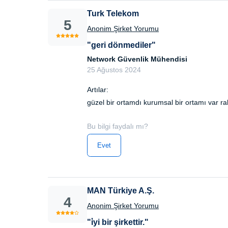
Turk Telekom
5
Anonim Şirket Yorumu
"geri dönmediler"
Network Güvenlik Mühendisi
25 Ağustos 2024
Artılar:
güzel bir ortamdı kurumsal bir ortamı var ra
Bu bilgi faydalı mı?
Evet
MAN Türkiye A.Ş.
4
Anonim Şirket Yorumu
"i̇yi bir şirkettir."