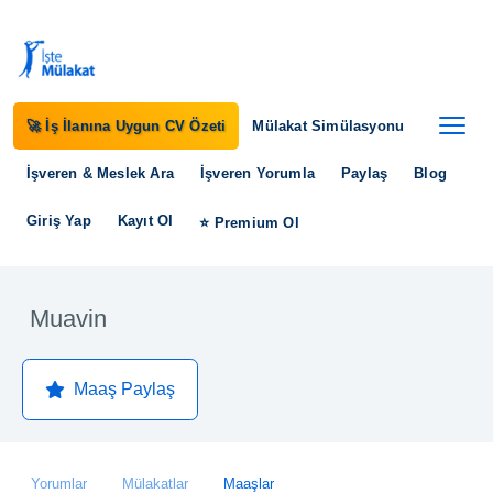
🚀 İş İlanına Uygun CV Özeti
Mülakat Simülasyonu
İşveren & Meslek Ara
İşveren Yorumla
Paylaş
Blog
Giriş Yap
Kayıt Ol
⭐ Premium Ol
Muavin
Maaş Paylaş
Yorumlar
Mülakatlar
Maaşlar