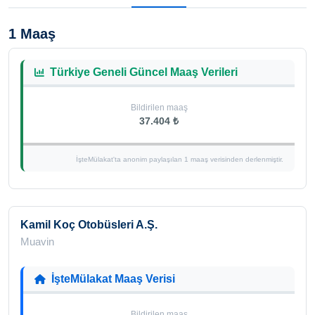
1 Maaş
Türkiye Geneli Güncel Maaş Verileri
Bildirilen maaş
37.404 ₺
İşteMülakat'ta anonim paylaşılan 1 maaş verisinden derlenmiştir.
Kamil Koç Otobüsleri A.Ş.
Muavin
İşteMülakat Maaş Verisi
Bildirilen maaş