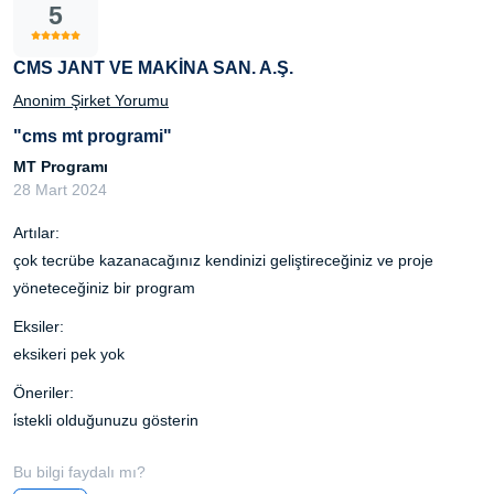
5
CMS JANT VE MAKİNA SAN. A.Ş.
Anonim Şirket Yorumu
"cms mt programi"
MT Programı
28 Mart 2024
Artılar:
çok tecrübe kazanacağınız kendinizi geliştireceğiniz ve proje
yöneteceğiniz bir program
Eksiler:
eksikeri pek yok
Öneriler:
i̇stekli olduğunuzu gösterin
Bu bilgi faydalı mı?