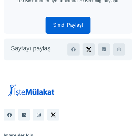
100 Bin+ anonim üye, toplamda 70 Bin+ bilgi paylaştı.
Şimdi Paylaş!
Sayfayı paylaş
İşverenler İçin