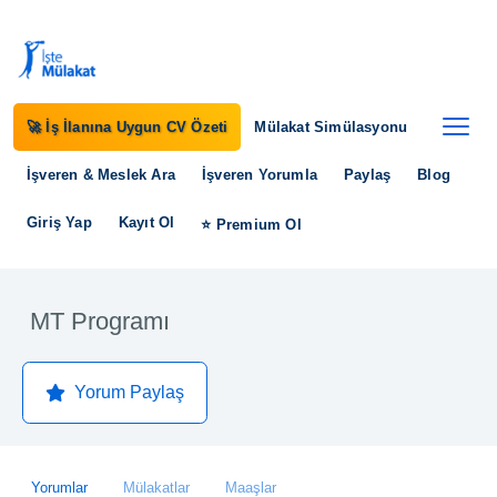
🚀 İş İlanına Uygun CV Özeti
Mülakat Simülasyonu
İşveren & Meslek Ara
İşveren Yorumla
Paylaş
Blog
Giriş Yap
Kayıt Ol
⭐ Premium Ol
MT Programı
Yorum Paylaş
Yorumlar
Mülakatlar
Maaşlar