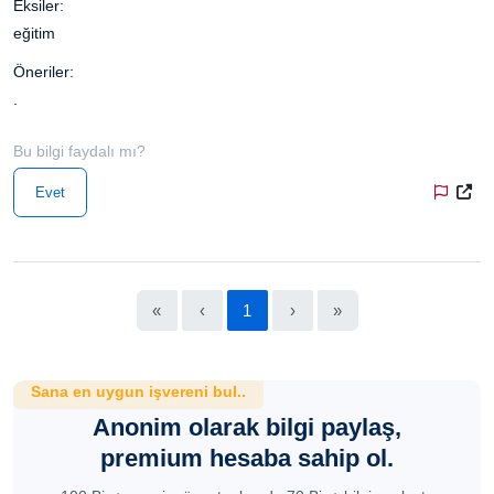
Eksiler:
eğitim
Öneriler:
.
Bu bilgi faydalı mı?
Evet
«
‹
1
›
»
Sana en uygun işvereni bul..
Anonim olarak bilgi paylaş,
premium hesaba sahip ol.