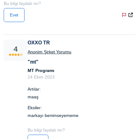
Bu bilgi faydalı mı?
Evet
OXXO TR
4
Anonim Şirket Yorumu
"mt"
MT Programı
24 Ekim 2023
Artılar:
maaş
Eksiler:
markayı benimseyememe
Bu bilgi faydalı mı?