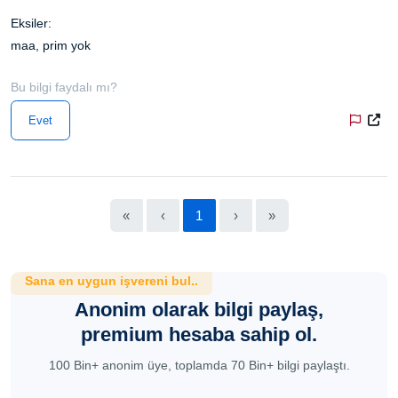
Eksiler:
maa, prim yok
Bu bilgi faydalı mı?
Evet
«
‹
1
›
»
Sana en uygun işvereni bul..
Anonim olarak bilgi paylaş,
premium hesaba sahip ol.
100 Bin+ anonim üye, toplamda 70 Bin+ bilgi paylaştı.