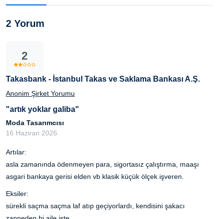
2 Yorum
2
Takasbank - İstanbul Takas ve Saklama Bankası A.Ş.
Anonim Şirket Yorumu
"artık yoklar galiba"
Moda Tasarımcısı
16 Haziran 2026
Artılar:
asla zamanında ödenmeyen para, sigortasız çalıştırma, maaşı
asgari bankaya gerisi elden vb klasik küçük ölçek işveren.
Eksiler:
sürekli saçma saçma laf atıp geçiyorlardı, kendisini şakacı
zanneden bi aile işte.