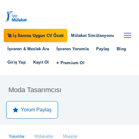
🚀 İş İlanına Uygun CV Özeti
Mülakat Simülasyonu
İşveren & Meslek Ara
İşveren Yorumla
Paylaş
Blog
Giriş Yap
Kayıt Ol
⭐ Premium Ol
Moda Tasarımcısı
Yorum Paylaş
Yorumlar
Mülakatlar
Maaşlar