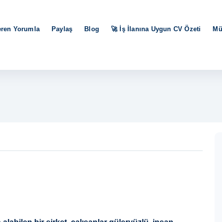
eren Yorumla
Paylaş
Blog
🚀 İş İlanına Uygun CV Özeti
Mü