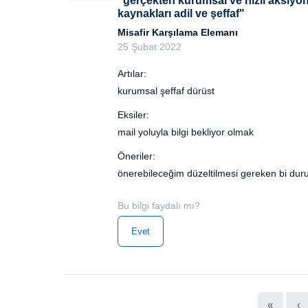
"gerçekten kurumsal ve hızlı aksiyon 
kaynakları adil ve şeffaf"
Misafir Karşılama Elemanı
25 Şubat 2022
Artılar:
kurumsal şeffaf dürüst
Eksiler:
mail yoluyla bilgi bekliyor olmak
Öneriler:
önerebileceğim düzeltilmesi gereken bi d
Bu bilgi faydalı mı?
Evet
«
‹