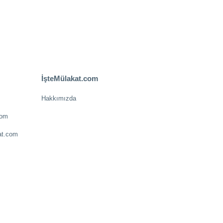
İşteMülakat.com
Hakkımızda
com
at.com