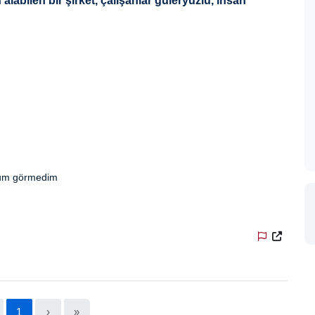
alabilen bir şirket, çalışanlar güleryüzlü, insan
urum görmedim
1
›
»