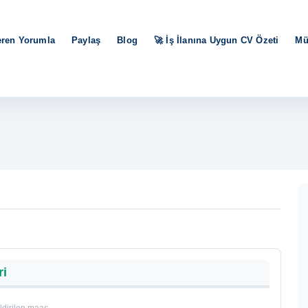
eren Yorumla
Paylaş
Blog
🚀 İş İlanına Uygun CV Özeti
Mü
ri