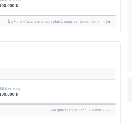
ldirilen maaş
100.000 ₺
İşteMülakat'ta anonim paylaşılan 1 maaş verisinden derlenmiştir.
ldirilen maaş
100.000 ₺
Son güncellenme Tarihi: 6 Mayıs 2026