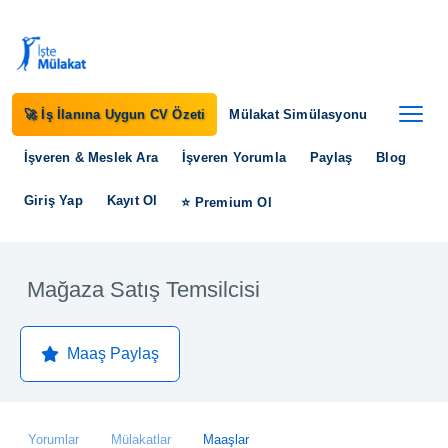
🚀 İş İlanına Uygun CV Özeti
Mülakat Simülasyonu
İşveren & Meslek Ara
İşveren Yorumla
Paylaş
Blog
Giriş Yap
Kayıt Ol
⭐ Premium Ol
Mağaza Satış Temsilcisi
Maaş Paylaş
Yorumlar
Mülakatlar
Maaşlar