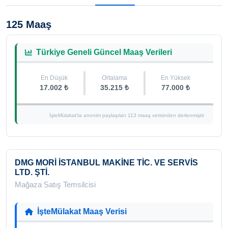
125 Maaş
Türkiye Geneli Güncel Maaş Verileri
En Düşük
Ortalama
En Yüksek
17.002 ₺
35.215 ₺
77.000 ₺
İşteMülakat'ta anonim paylaşılan 113 maaş verisinden derlenmiştir.
DMG MORİ İSTANBUL MAKİNE TİC. VE SERVİS
LTD. ŞTİ.
Mağaza Satış Temsilcisi
İşteMülakat Maaş Verisi