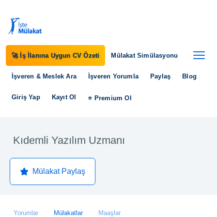
🚀 İş İlanına Uygun CV Özeti
Mülakat Simülasyonu
İşveren & Meslek Ara
İşveren Yorumla
Paylaş
Blog
Giriş Yap
Kayıt Ol
⭐ Premium Ol
Kıdemli Yazılım Uzmanı
Mülakat Paylaş
Yorumlar
Mülakatlar
Maaşlar