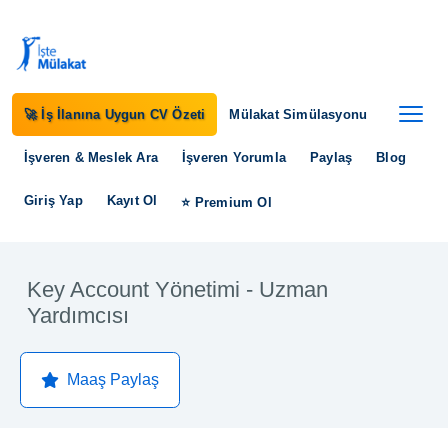
🚀 İş İlanına Uygun CV Özeti
Mülakat Simülasyonu
İşveren & Meslek Ara
İşveren Yorumla
Paylaş
Blog
Giriş Yap
Kayıt Ol
⭐ Premium Ol
Key Account Yönetimi - Uzman
Yardımcısı
Maaş Paylaş