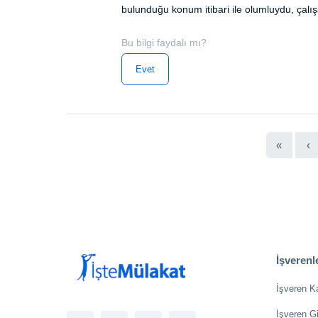
bulunduğu konum itibari ile olumluydu, çalı
Bu bilgi faydalı mı?
Evet
«
‹
İşverenle
İşveren K
İşveren Gi