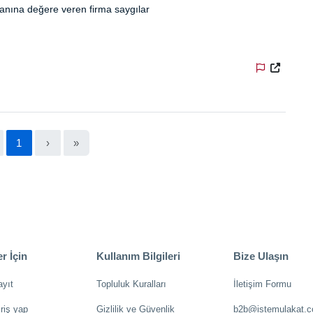
şanına değere veren firma saygılar
1
›
»
r İçin
Kullanım Bilgileri
Bize Ulaşın
ayıt
Topluluk Kuralları
İletişim Formu
riş yap
Gizlilik ve Güvenlik
b2b@istemulakat.