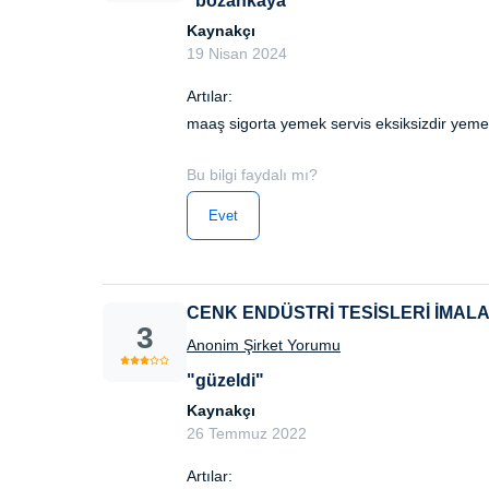
"bozankaya "
Kaynakçı
19 Nisan 2024
Artılar:
maaş sigorta yemek servis eksiksizdir yemek
Bu bilgi faydalı mı?
Evet
CENK ENDÜSTRİ TESİSLERİ İMALA
3
Anonim Şirket Yorumu
"güzeldi"
Kaynakçı
26 Temmuz 2022
Artılar: