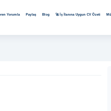
eren Yorumla
Paylaş
Blog
🚀 İş İlanına Uygun CV Özeti
Mü