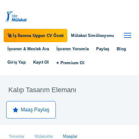
🚀 İş İlanına Uygun CV Özeti
Mülakat Simülasyonu
İşveren & Meslek Ara
İşveren Yorumla
Paylaş
Blog
Giriş Yap
Kayıt Ol
⭐ Premium Ol
Kalıp Tasarım Elemanı
Maaş Paylaş
Yorumlar
Mülakatlar
Maaşlar