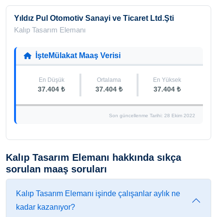
Yıldız Pul Otomotiv Sanayi ve Ticaret Ltd.Şti
Kalıp Tasarım Elemanı
İşteMülakat Maaş Verisi
En Düşük
Ortalama
En Yüksek
37.404 ₺
37.404 ₺
37.404 ₺
Son güncellenme Tarihi: 28 Ekim 2022
Kalıp Tasarım Elemanı hakkında sıkça
sorulan maaş soruları
Kalıp Tasarım Elemanı işinde çalışanlar aylık ne
kadar kazanıyor?