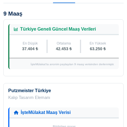
9 Maaş
Türkiye Geneli Güncel Maaş Verileri
En Düşük
Ortalama
En Yüksek
37.404 ₺
42.453 ₺
63.250 ₺
İşteMülakat'ta anonim paylaşılan 9 maaş verisinden derlenmiştir.
Putzmeister Türkiye
Kalıp Tasarım Elemanı
İşteMülakat Maaş Verisi
Bildirilen maaş