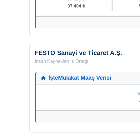
En Düşük
37.404 ₺
FESTO Sanayi ve Ticaret A.Ş.
İnsan Kaynakları İş Ortağı
İşteMülakat Maaş Verisi
Bi