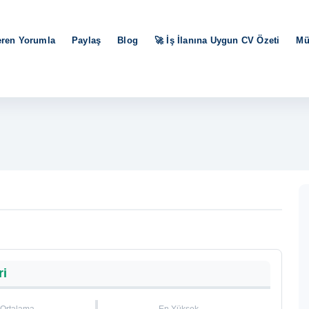
eren Yorumla
Paylaş
Blog
🚀 İş İlanına Uygun CV Özeti
Mü
ri