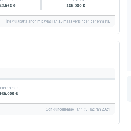
Ortalama
En Yüksek
52.566 ₺
165.000 ₺
İşteMülakat'ta anonim paylaşılan 15 maaş verisinden derlenmiştir.
ldirilen maaş
165.000 ₺
Son güncellenme Tarihi: 5 Haziran 2024