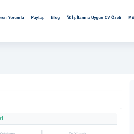
eren Yorumla
Paylaş
Blog
🚀 İş İlanına Uygun CV Özeti
Mü
ri