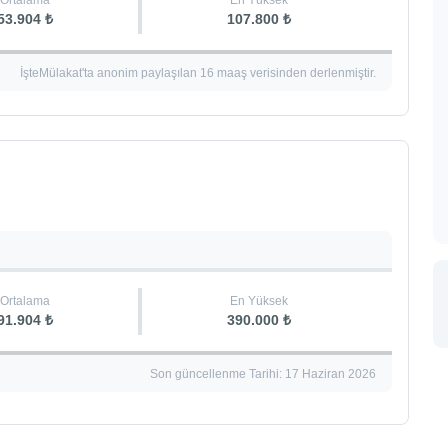
Ortalama
En Yüksek
53.904 ₺
107.800 ₺
İşteMülakat'ta anonim paylaşılan 16 maaş verisinden derlenmiştir.
Ortalama
En Yüksek
91.904 ₺
390.000 ₺
Son güncellenme Tarihi: 17 Haziran 2026