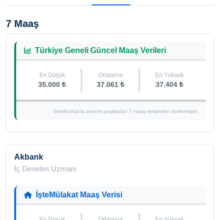
7 Maaş
Türkiye Geneli Güncel Maaş Verileri
En Düşük
Ortalama
En Yüksek
35.000 ₺
37.061 ₺
37.404 ₺
İşteMülakat'ta anonim paylaşılan 7 maaş verisinden derlenmiştir.
Akbank
İç Denetim Uzmanı
İşteMülakat Maaş Verisi
En Düşük
Ortalama
En Yüksek