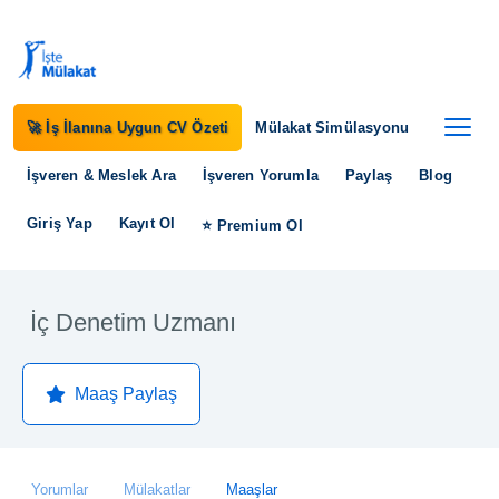
🚀 İş İlanına Uygun CV Özeti
Mülakat Simülasyonu
İşveren & Meslek Ara
İşveren Yorumla
Paylaş
Blog
Giriş Yap
Kayıt Ol
⭐ Premium Ol
İç Denetim Uzmanı
Maaş Paylaş
Yorumlar
Mülakatlar
Maaşlar