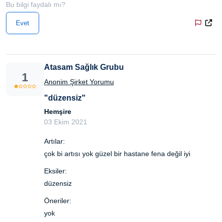
Bu bilgi faydalı mı?
Evet
Atasam Sağlık Grubu
1
Anonim Şirket Yorumu
"düzensiz"
Hemşire
03 Ekim 2021
Artılar:
çok bi artısı yok güzel bir hastane fena değil iyi
Eksiler:
düzensiz
Öneriler:
yok