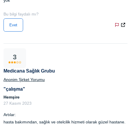
yok
Bu bilgi faydalı mı?
Evet
3
Medicana Sağlık Grubu
Anonim Şirket Yorumu
"çalışma"
Hemşire
27 Kasım 2023
Artılar:
hasta bakımından, sağlık ve otelcilik hizmeti olarak güzel hastane.