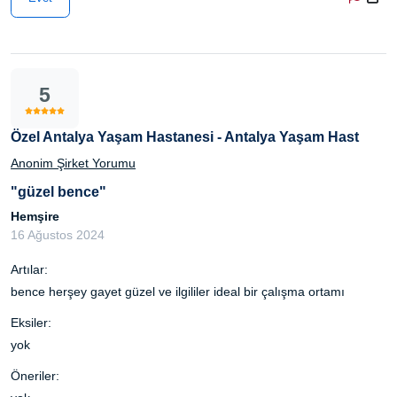
5
Özel Antalya Yaşam Hastanesi - Antalya Yaşam Hast
Anonim Şirket Yorumu
"güzel bence"
Hemşire
16 Ağustos 2024
Artılar:
bence herşey gayet güzel ve ilgililer ideal bir çalışma ortamı
Eksiler:
yok
Öneriler: