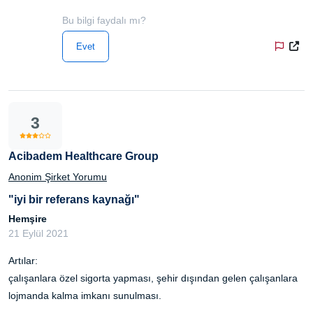
Bu bilgi faydalı mı?
Evet
3
Acibadem Healthcare Group
Anonim Şirket Yorumu
"iyi bir referans kaynağı"
Hemşire
21 Eylül 2021
Artılar:
çalışanlara özel sigorta yapması, şehir dışından gelen çalışanlara
lojmanda kalma imkanı sunulması.