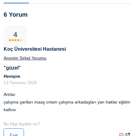
6 Yorum
4
Koç Üniversitesi Hastanesi
Anonim Şirket Yorumu
"güzel"
Hemşire
13 Temmuz 2025
Artılar:
çalışma şartları maaş ortam çalışma arkadaşları yan haklar eğitim
katkısı
Bu bilgi faydalı mı?
Evet