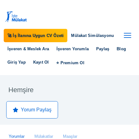
🚀 İş İlanına Uygun CV Özeti
Mülakat Simülasyonu
İşveren & Meslek Ara
İşveren Yorumla
Paylaş
Blog
Giriş Yap
Kayıt Ol
⭐ Premium Ol
Hemşire
Yorum Paylaş
Yorumlar
Mülakatlar
Maaşlar