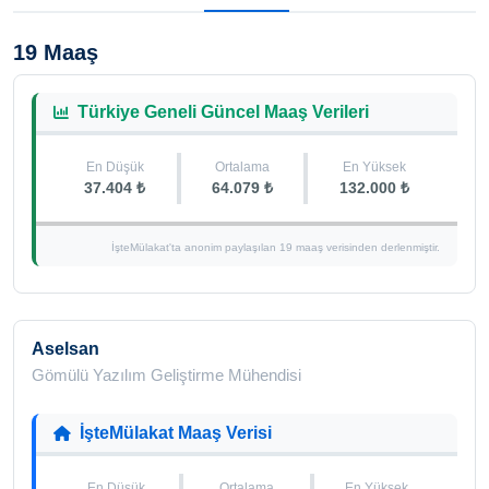
19 Maaş
Türkiye Geneli Güncel Maaş Verileri
En Düşük
Ortalama
En Yüksek
37.404 ₺
64.079 ₺
132.000 ₺
İşteMülakat'ta anonim paylaşılan 19 maaş verisinden derlenmiştir.
Aselsan
Gömülü Yazılım Geliştirme Mühendisi
İşteMülakat Maaş Verisi
En Düşük
Ortalama
En Yüksek