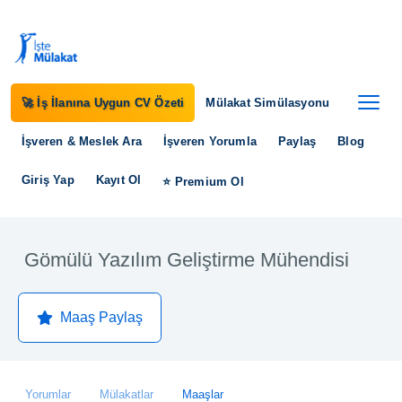
🚀 İş İlanına Uygun CV Özeti
Mülakat Simülasyonu
İşveren & Meslek Ara
İşveren Yorumla
Paylaş
Blog
Giriş Yap
Kayıt Ol
⭐ Premium Ol
Gömülü Yazılım Geliştirme Mühendisi
Maaş Paylaş
Yorumlar
Mülakatlar
Maaşlar