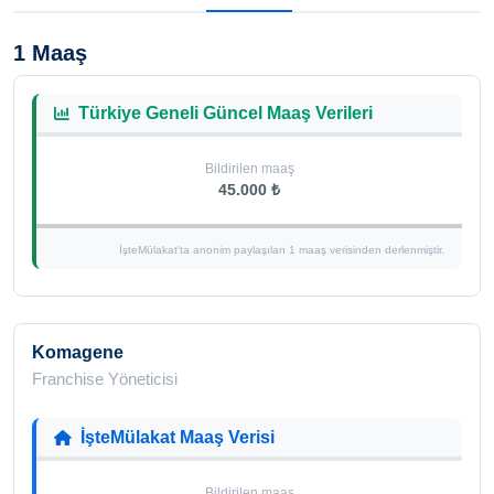
1 Maaş
Türkiye Geneli Güncel Maaş Verileri
Bildirilen maaş
45.000 ₺
İşteMülakat'ta anonim paylaşılan 1 maaş verisinden derlenmiştir.
Komagene
Franchise Yöneticisi
İşteMülakat Maaş Verisi
Bildirilen maaş