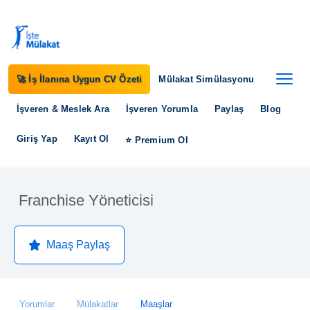
🚀 İş İlanına Uygun CV Özeti
Mülakat Simülasyonu
İşveren & Meslek Ara
İşveren Yorumla
Paylaş
Blog
Giriş Yap
Kayıt Ol
⭐ Premium Ol
Franchise Yöneticisi
Maaş Paylaş
Yorumlar
Mülakatlar
Maaşlar