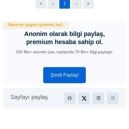
«
‹
1
›
»
Sana en uygun işvereni bul..
Anonim olarak bilgi paylaş,
premium hesaba sahip ol.
100 Bin+ anonim üye, toplamda 70 Bin+ bilgi paylaştı.
Şimdi Paylaş!
Sayfayı paylaş