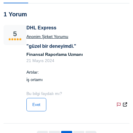
1 Yorum
DHL Express
5
Anonim Şirket Yorumu
"güzel bir deneyimdi."
Finansal Raporlama Uzmanı
21 Mayıs 2024
Artılar:
i̇ş ortamı
Bu bilgi faydalı mı?
Evet