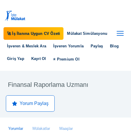
🚀 İş İlanına Uygun CV Özeti
Mülakat Simülasyonu
İşveren & Meslek Ara
İşveren Yorumla
Paylaş
Blog
Giriş Yap
Kayıt Ol
⭐ Premium Ol
Finansal Raporlama Uzmanı
Yorum Paylaş
Yorumlar
Mülakatlar
Maaşlar