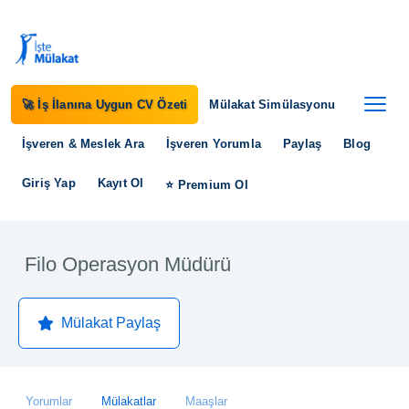
🚀 İş İlanına Uygun CV Özeti
Mülakat Simülasyonu
İşveren & Meslek Ara
İşveren Yorumla
Paylaş
Blog
Giriş Yap
Kayıt Ol
⭐ Premium Ol
Filo Operasyon Müdürü
Mülakat Paylaş
Yorumlar
Mülakatlar
Maaşlar