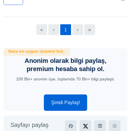
«
‹
1
›
»
Sana en uygun işvereni bul..
Anonim olarak bilgi paylaş,
premium hesaba sahip ol.
100 Bin+ anonim üye, toplamda 70 Bin+ bilgi paylaştı.
Şimdi Paylaş!
Sayfayı paylaş