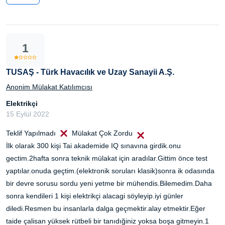
1
TUSAŞ - Türk Havacılık ve Uzay Sanayii A.Ş.
Anonim Mülakat Katılımcısı
Elektrikçi
15 Eylül 2022
Teklif Yapılmadı
Mülakat Çok Zordu
İlk olarak 300 kişi Tai akademide IQ sınavına girdik.onu
gectim.2hafta sonra teknik mülakat için aradılar.Gittim önce test
yaptılar.onuda geçtim.(elektronik soruları klasik)sonra ik odasında
bir devre sorusu sordu yeni yetme bir mühendis.Bilemedim.Daha
sonra kendileri 1 kişi elektrikçi alacagi söyleyip.iyi günler
diledi.Resmen bu insanlarla dalga geçmektir.alay etmektir.Eğer
taide çalisan yüksek rütbeli bir tanıdığiniz yoksa boşa gitmeyin.1