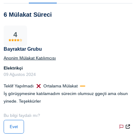
6 Mülakat Süreci
4
Bayraktar Grubu
Anonim Mülakat Katılımcısı
Elektrikçi
09 Ağustos 2024
Teklif Yapılmadı
Ortalama Mülakat
İş görüşşmesine katılamadım sürecim olumsuz ggeçti ama olsun
yinede. Teşekkürler
Bu bilgi faydalı mı?
Evet