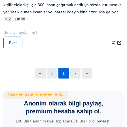
kişilik elektrikçi için 300 insan çağırmak nedir ya sözde kurumsal bi
yer.Yazik günah insanlar yol parası ödeyip binbir zorlukla geliyor
REZİLLİK!!!!
Bu bilgi faydalı mı?
Evet
«
‹
1
›
»
Sana en uygun işvereni bul..
Anonim olarak bilgi paylaş,
premium hesaba sahip ol.
100 Bin+ anonim üye, toplamda 70 Bin+ bilgi paylaştı.