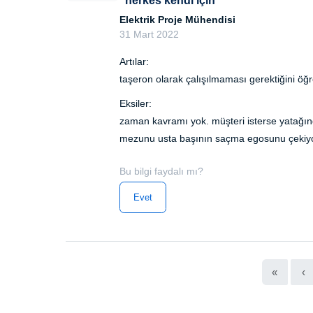
"herkes kendi için"
Elektrik Proje Mühendisi
31 Mart 2022
Artılar:
taşeron olarak çalışılmaması gerektiğini öğre
Eksiler:
zaman kavramı yok. müşteri isterse yatağında
mezunu usta başının saçma egosunu çekiy
Bu bilgi faydalı mı?
Evet
«
‹