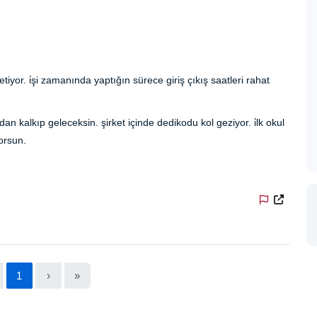
tiyor. i̇şi zamanında yaptığın sürece giriş çıkış saatleri rahat
n kalkıp geleceksin. şirket içinde dedikodu kol geziyor. i̇lk okul
orsun.
1
›
»