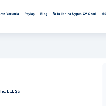
eren Yorumla
Paylaş
Blog
🚀 İş İlanına Uygun CV Özeti
Mü
ic. Ltd. Şti