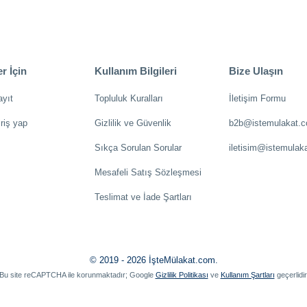
r İçin
Kullanım Bilgileri
Bize Ulaşın
ayıt
Topluluk Kuralları
İletişim Formu
riş yap
Gizlilik ve Güvenlik
b2b@istemulakat.
Sıkça Sorulan Sorular
iletisim@istemulak
Mesafeli Satış Sözleşmesi
Teslimat ve İade Şartları
© 2019 - 2026 İşteMülakat.com.
Bu site reCAPTCHA ile korunmaktadır; Google
Gizlilik Politikası
ve
Kullanım Şartları
geçerlidir