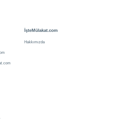
İşteMülakat.com
Hakkımızda
com
at.com
.