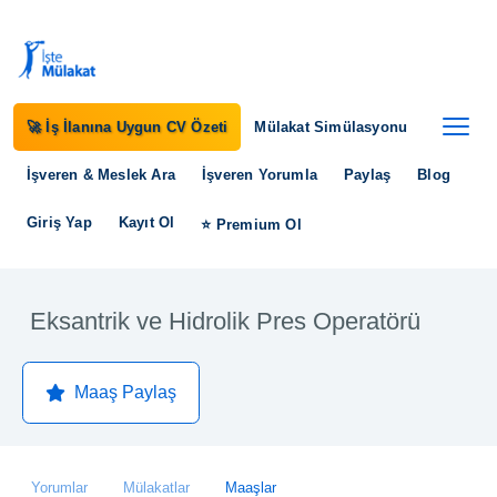
🚀 İş İlanına Uygun CV Özeti
Mülakat Simülasyonu
İşveren & Meslek Ara
İşveren Yorumla
Paylaş
Blog
Giriş Yap
Kayıt Ol
⭐ Premium Ol
Eksantrik ve Hidrolik Pres Operatörü
Maaş Paylaş
Yorumlar
Mülakatlar
Maaşlar