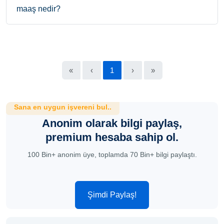
maaş nedir?
«
‹
1
›
»
Sana en uygun işvereni bul..
Anonim olarak bilgi paylaş,
premium hesaba sahip ol.
100 Bin+ anonim üye, toplamda 70 Bin+ bilgi paylaştı.
Şimdi Paylaş!