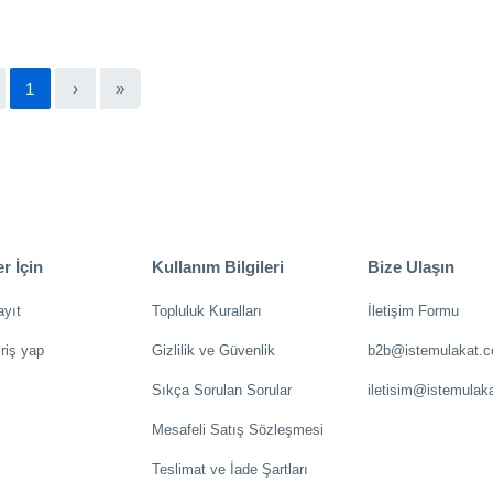
1
›
»
r İçin
Kullanım Bilgileri
Bize Ulaşın
ayıt
Topluluk Kuralları
İletişim Formu
riş yap
Gizlilik ve Güvenlik
b2b@istemulakat.
Sıkça Sorulan Sorular
iletisim@istemulak
Mesafeli Satış Sözleşmesi
Teslimat ve İade Şartları