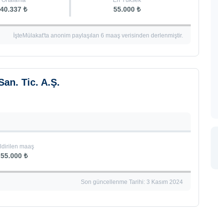
Ortalama
En Yüksek
40.337 ₺
55.000 ₺
İşteMülakat'ta anonim paylaşılan 6 maaş verisinden derlenmiştir.
San. Tic. A.Ş.
ldirilen maaş
55.000 ₺
Son güncellenme Tarihi: 3 Kasım 2024