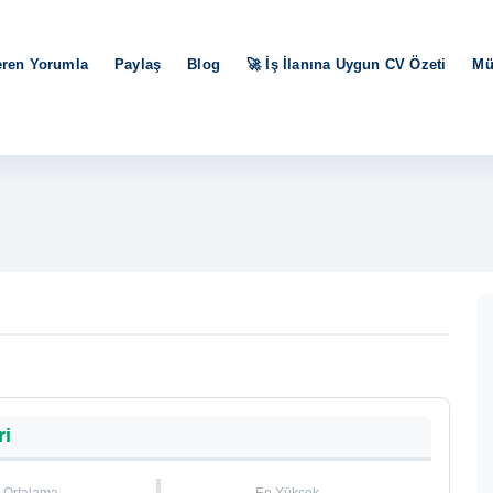
eren Yorumla
Paylaş
Blog
🚀 İş İlanına Uygun CV Özeti
Mü
ri