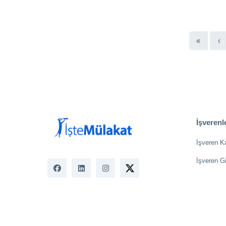
«
‹
İşverenle
İşveren K
İşveren Gi