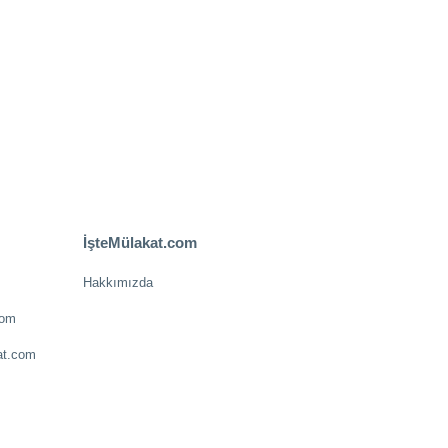
İşteMülakat.com
Hakkımızda
com
at.com