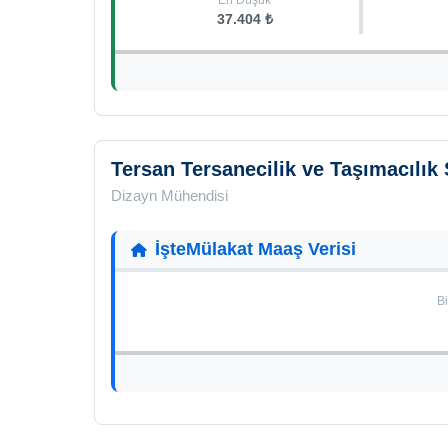
En Düşük
37.404 ₺
Tersan Tersanecilik ve Taşımacılık 
Dizayn Mühendisi
İşteMülakat Maaş Verisi
Bi