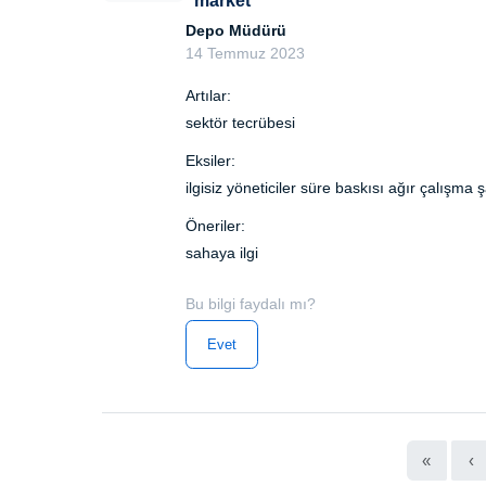
"market"
Depo Müdürü
14 Temmuz 2023
Artılar:
sektör tecrübesi
Eksiler:
ilgisiz yöneticiler süre baskısı ağır çalışma ş
Öneriler:
sahaya ilgi
Bu bilgi faydalı mı?
Evet
«
‹