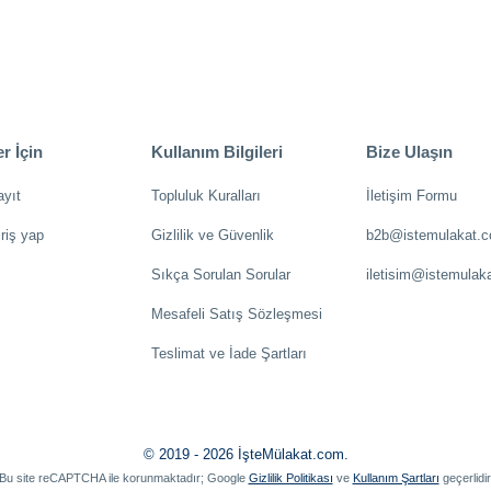
r İçin
Kullanım Bilgileri
Bize Ulaşın
ayıt
Topluluk Kuralları
İletişim Formu
riş yap
Gizlilik ve Güvenlik
b2b@istemulakat.
Sıkça Sorulan Sorular
iletisim@istemulak
Mesafeli Satış Sözleşmesi
Teslimat ve İade Şartları
© 2019 - 2026 İşteMülakat.com.
Bu site reCAPTCHA ile korunmaktadır; Google
Gizlilik Politikası
ve
Kullanım Şartları
geçerlidir