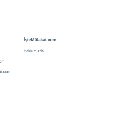
İşteMülakat.com
Hakkımızda
com
at.com
.