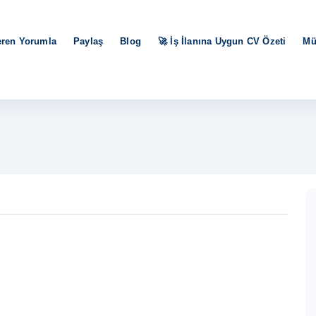
eren Yorumla
Paylaş
Blog
🚀 İş İlanına Uygun CV Özeti
Mü