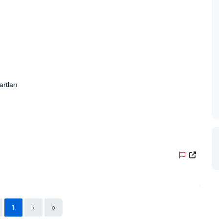
artları
1
›
»