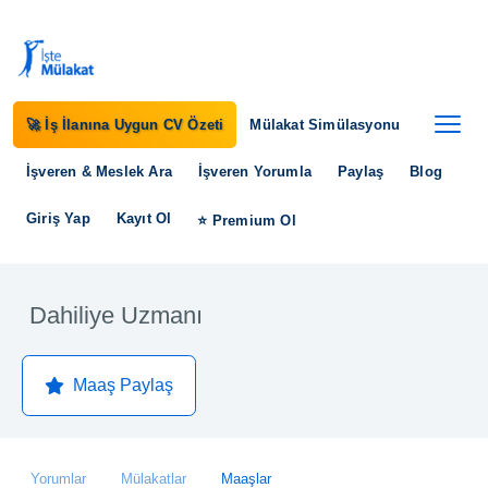
🚀 İş İlanına Uygun CV Özeti
Mülakat Simülasyonu
İşveren & Meslek Ara
İşveren Yorumla
Paylaş
Blog
Giriş Yap
Kayıt Ol
⭐ Premium Ol
Dahiliye Uzmanı
Maaş Paylaş
Yorumlar
Mülakatlar
Maaşlar