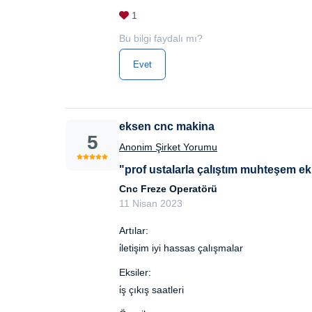
1
Bu bilgi faydalı mı?
Evet
eksen cnc makina
5
Anonim Şirket Yorumu
"prof ustalarla çalıştım muhteşem ek
Cnc Freze Operatörü
11 Nisan 2023
Artılar:
i̇letişim iyi hassas çalışmalar
Eksiler:
i̇ş çıkış saatleri