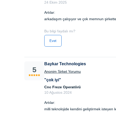
24 Ekim 2025
Artılar:
arkadaşım çalışıyor ve çok memnun şirketten
Bu bilgi faydalı mı?
Evet
Baykar Technologies
5
Anonim Şirket Yorumu
"çok iyi"
Cnc Freze Operatörü
10 Ağustos 2024
Artılar:
milli teknolojide kendini geliştirmek isteyen l