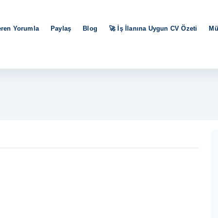
eren Yorumla
Paylaş
Blog
🚀 İş İlanına Uygun CV Özeti
Mü