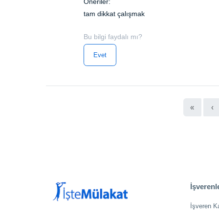
Öneriler:
tam dikkat çalışmak
Bu bilgi faydalı mı?
Evet
«
‹
İşverenle
İşveren K