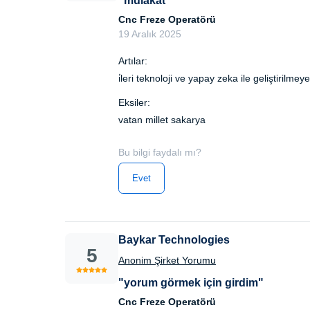
"mülakat"
Cnc Freze Operatörü
19 Aralık 2025
Artılar:
i̇leri teknoloji ve yapay zeka ile geliştirilm
Eksiler:
vatan millet sakarya
Bu bilgi faydalı mı?
Evet
Baykar Technologies
5
Anonim Şirket Yorumu
"yorum görmek için girdim"
Cnc Freze Operatörü