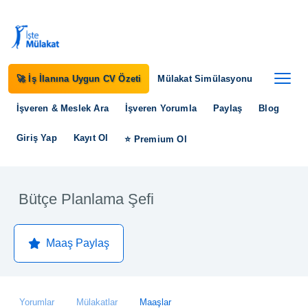
🚀 İş İlanına Uygun CV Özeti
Mülakat Simülasyonu
İşveren & Meslek Ara
İşveren Yorumla
Paylaş
Blog
Giriş Yap
Kayıt Ol
⭐ Premium Ol
Bütçe Planlama Şefi
Maaş Paylaş
Yorumlar
Mülakatlar
Maaşlar