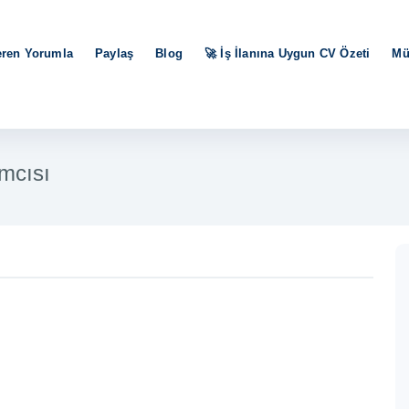
eren Yorumla
Paylaş
Blog
🚀 İş İlanına Uygun CV Özeti
Mü
mcısı