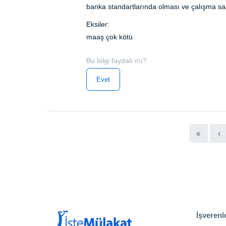
banka standartlarında olması ve çalışma saat
Eksiler:
maaş çok kötü
Bu bilgi faydalı mı?
Evet
«
‹
İşverenle