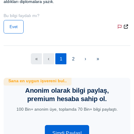
aldıkları diplomalara yazık.
Bu bilgi faydalı mı?
Evet
«
‹
1
2
›
»
Sana en uygun işvereni bul..
Anonim olarak bilgi paylaş,
premium hesaba sahip ol.
100 Bin+ anonim üye, toplamda 70 Bin+ bilgi paylaştı.
Şimdi Paylaş!