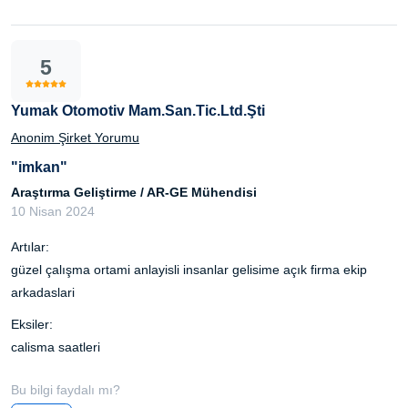
5
Yumak Otomotiv Mam.San.Tic.Ltd.Şti
Anonim Şirket Yorumu
"imkan"
Araştırma Geliştirme / AR-GE Mühendisi
10 Nisan 2024
Artılar:
güzel çalışma ortami anlayisli insanlar gelisime açık firma ekip
arkadaslari
Eksiler:
calisma saatleri
Bu bilgi faydalı mı?