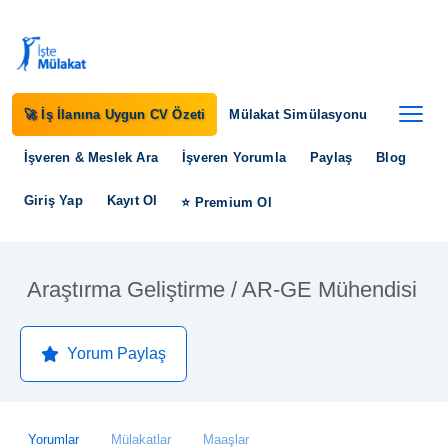
🚀 İş İlanına Uygun CV Özeti
Mülakat Simülasyonu
İşveren & Meslek Ara
İşveren Yorumla
Paylaş
Blog
Giriş Yap
Kayıt Ol
⭐ Premium Ol
Araştırma Geliştirme / AR-GE Mühendisi
Yorum Paylaş
Yorumlar
Mülakatlar
Maaşlar