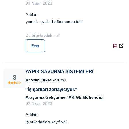
03 Nisan 2023
Artılar:
yemek + yol + haftaasonuu tatil
Bu bilgi faydalı mı?
Evet
AYPİK SAVUNMA SİSTEMLERİ
3
Anonim Şirket Yorumu
"i̇ş şartları zorlayıcıydı."
Araştırma Geliştirme / AR-GE Mühendisi
02 Nisan 2023
Artılar:
i̇ş arkadaşları keyifliydi.