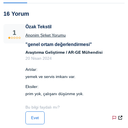
16 Yorum
Özak Tekstil
1
Anonim Şirket Yorumu
"genel ortam değerlendirmesi"
Araştırma Geliştirme / AR-GE Mühendisi
20 Nisan 2024
Artılar:
yemek ve servis imkanı var.
Eksiler:
prim yok, çalışanı düşünme yok.
Bu bilgi faydalı mı?
Evet