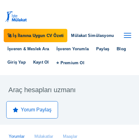
🚀 İş İlanına Uygun CV Özeti
Mülakat Simülasyonu
İşveren & Meslek Ara
İşveren Yorumla
Paylaş
Blog
Giriş Yap
Kayıt Ol
⭐ Premium Ol
Araç hesapları uzmanı
Yorum Paylaş
Yorumlar
Mülakatlar
Maaşlar