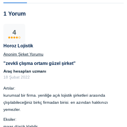
1 Yorum
4
Horoz Lojistik
Anonim Şirket Yorumu
"zevkli çlışma ortamı güzel şirket"
Araç hesapları uzmanı
18 Şubat 2022
Artılar:
kurumsal bir firma. yeniliğe açık lojistik şirketleri arasında
çlışılabileceğiniz birkç firmadan birisi. en azından hakkınızı
yemezler.
Eksiler:
maaş düşük klabilir