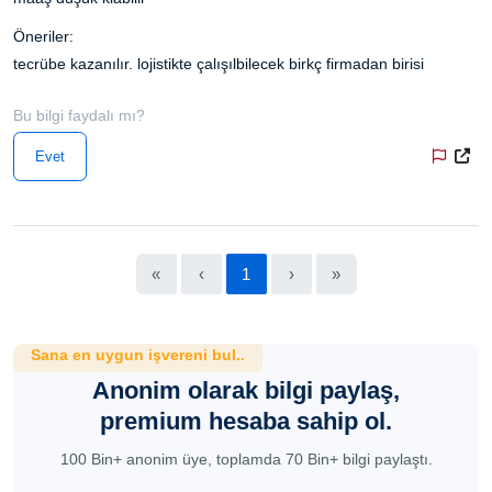
Öneriler:
tecrübe kazanılır. lojistikte çalışılbilecek birkç firmadan birisi
Bu bilgi faydalı mı?
Evet
«
‹
1
›
»
Sana en uygun işvereni bul..
Anonim olarak bilgi paylaş,
premium hesaba sahip ol.
100 Bin+ anonim üye, toplamda 70 Bin+ bilgi paylaştı.