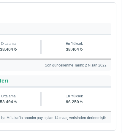
Ortalama
En Yüksek
38.404 ₺
38.404 ₺
Son güncellenme Tarihi: 2 Nisan 2022
leri
Ortalama
En Yüksek
53.494 ₺
96.250 ₺
İşteMülakat'ta anonim paylaşılan 14 maaş verisinden derlenmiştir.