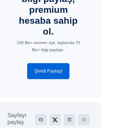
premium
hesaba sahip
ol.
100 Bin+ anonim üye, toplamda 70
Bin+ bilgi paylaştı.
Şimdi Paylaş!
Sayfayı
paylaş