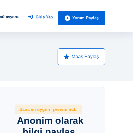
imülasyonu
Giriş Yap
Yorum Paylaş
Maaş Paylaş
Sana en uygun işvereni bul..
Anonim olarak
bilgi paylaş,